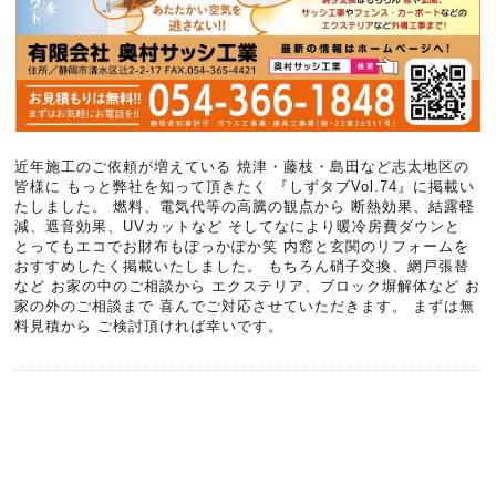
近年施工のご依頼が増えている 焼津・藤枝・島田など志太地区の
皆様に もっと弊社を知って頂きたく 『しずタブVol.74』に掲載い
たしました。 燃料、電気代等の高騰の観点から 断熱効果、結露軽
減、遮音効果、UVカットなど そしてなにより暖冷房費ダウンと
とってもエコでお財布もぽっかぽか笑 内窓と玄関のリフォームを
おすすめしたく掲載いたしました。 もちろん硝子交換、網戸張替
など お家の中のご相談から エクステリア、ブロック塀解体など お
家の外のご相談まで 喜んでご対応させていただきます。 まずは無
料見積から ご検討頂ければ幸いです。